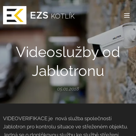
EZS
KOTLÍK
Videoslužby od
Jablotronu
05.01.2018
VIDEOVERIFIKACE je nová služba společnosti
Jablotron pro kontrolu situace ve střeženém objektu.
Jedná se o doplňkovou službu ke službě střežení.